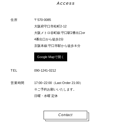
Access
住所
〒570-0085
大阪府守口市松町2-12
大阪メトロ谷町線:守口駅2番出口or
4番出口から徒歩2分
京阪本線:守口市駅から徒歩８分
Google Mapで開く
TEL
090-1241-0212
営業時間
17:00−22:00（Last Order 21:00）
※ご予約お願いいたします。
日曜・水曜 定休
Contact