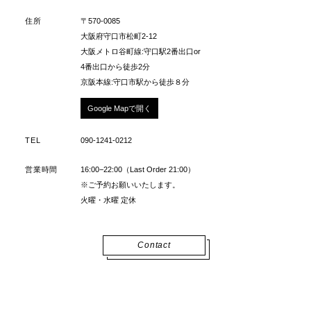
住所
〒570-0085
大阪府守口市松町2-12
大阪メトロ谷町線:守口駅2番出口or
4番出口から徒歩2分
京阪本線:守口市駅から徒歩８分
Google Mapで開く
TEL
090-1241-0212
営業時間
16:00−22:00（Last Order 21:00）
※ご予約お願いいたします。
火曜・水曜 定休
Contact