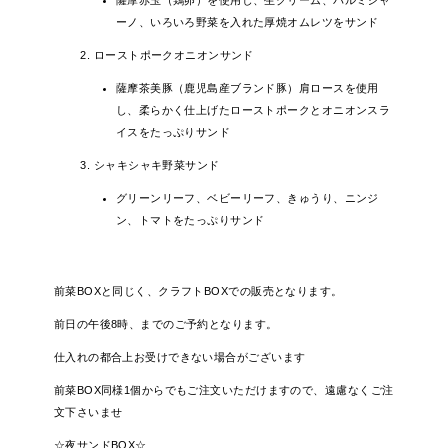
ーノ、いろいろ野菜を入れた厚焼オムレツをサンド
ローストポークオニオンサンド
Follow Us
薩摩茶美豚（鹿児島産ブランド豚）肩ロースを使用
し、柔らかく仕上げたローストポークとオニオンスラ
イスをたっぷりサンド
シャキシャキ野菜サンド
グリーンリーフ、ベビーリーフ、きゅうり、ニンジ
ン、トマトをたっぷりサンド
前菜BOXと同じく、クラフトBOXでの販売となります。
前日の午後8時、までのご予約となります。
仕入れの都合上お受けできない場合がございます
前菜BOX同様1個からでもご注文いただけますので、遠慮なくご注
文下さいませ
☆夜サンドBOX☆