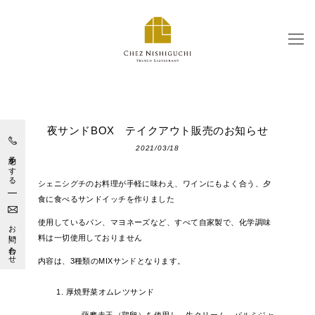
コンセプトについて
夜サンドBOX テイクアウト販売のお知らせ
Our Concept
2021/03/18
予約をする
お料理とワインについて
シェニシグチのお料理が手軽に味わえ、ワインにもよく合う、夕
Food & Wine
食に食べるサンドイッチを作りました
使用しているパン、マヨネーズなど、すべて自家製で、化学調味
お問い合わせ
エスカルゴについて
料は一切使用しておりません
Escargot
内容は、3種類のMIXサンドとなります。
お知らせ
厚焼野菜オムレツサンド
News
薩摩赤玉（鶏卵）を使用し、生クリーム、パルミジャ